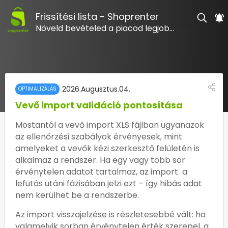
Frissítési lista - Shoprenter
Növeld bevételed a piacod legjobb webáruházával!
2026.augusztus.04.
OPTIMALIZÁLÁS
Vevő import validáció pontosítása
Mostantól a vevő import XLS fájlban ugyanazok 
az ellenőrzési szabályok érvényesek, mint 
amelyeket a vevők kézi szerkesztő felületén is 
alkalmaz a rendszer. Ha egy vagy több sor 
érvénytelen adatot tartalmaz, az import  a 
lefutás utáni fázisában jelzi ezt – így hibás adat 
nem kerülhet be a rendszerbe.
Az import visszajelzése is részletesebbé vált: ha 
valamelyik sorban érvénytelen érték szerepel, a 