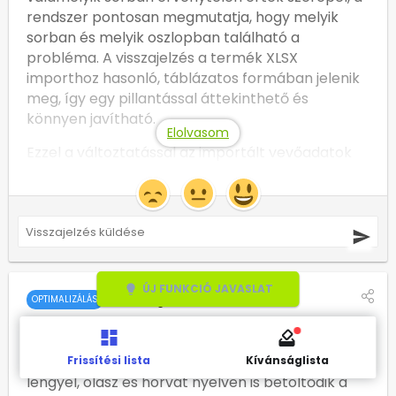
rendszer pontosan megmutatja, hogy melyik 
sorban és melyik oszlopban található a 
probléma. A visszajelzés a termék XLSX 
importhoz hasonló, táblázatos formában jelenik 
meg, így egy pillantással áttekinthető és 
könnyen javítható.
Elolvasom
Ezzel a változtatással az importált vevőadatok 
minősége a feltöltéstől kezdve megbízhatóbb 
lesz, és elkerülhetők az olyan esetek, amikor egy 
korábbi import után a vevő adatlapjának 
módosítása mentési hibába futott volna.
Beállítás:
ÚJ FUNKCIÓ JAVASLAT
lightbulb
2026.augusztus.03.
A funkció a 
Vevők > Összes vevő > Import
OPTIMALIZÁLÁS
felületen lévő folyamatra vonatkozik.
Barion fizetőfelület öt új nyelven
Mostantól a Barion fizetőfelülete román, bolgár, 
Frissítési lista
Kívánságlista
lengyel, olasz és horvát nyelven is betöltődik a 